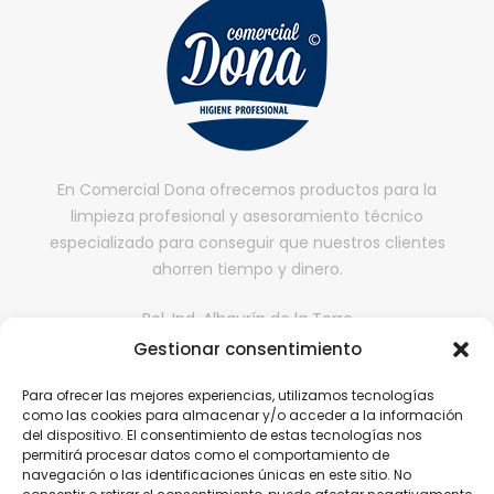
En Comercial Dona ofrecemos productos para la
limpieza profesional y asesoramiento técnico
especializado para conseguir que nuestros clientes
ahorren tiempo y dinero.
Pol. Ind. Alhaurín de la Torre
Gestionar consentimiento
II fase, Nave 65,
29130, Alhaurín de la Torre, Málaga
Para ofrecer las mejores experiencias, utilizamos tecnologías
comercialdona@gmail.com
como las cookies para almacenar y/o acceder a la información
del dispositivo. El consentimiento de estas tecnologías nos
952 416 199 | 646 608 584
permitirá procesar datos como el comportamiento de
navegación o las identificaciones únicas en este sitio. No