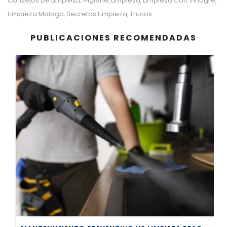
Consejos De Limpieza
Higiene
Limpieza
Limpieza Con Vinagre
,
,
,
,
Limpieza Malaga
Secretos Limpieza
Trucos
,
,
PUBLICACIONES RECOMENDADAS