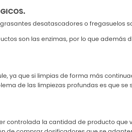
ÓGICOS.
sengrasantes desatascadores o fregasuelos s
ctos son las enzimas, por lo que además de
e, ya que si limpias de forma más continuad
blema de las limpiezas profundas es que se 
er controlada la cantidad de producto que v
ión de comprar dosificadores que se adapte