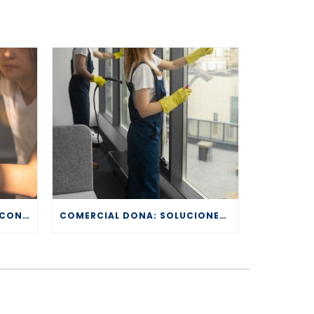
CÓMO LIMPIAR EN VERANO CON CALOR: TRUCOS EFECTIVOS PARA UN HOGAR FRESCO Y RELUCIENTE
COMERCIAL DONA: SOLUCIONES DE LIMPIEZA DE CALIDAD PARA TODOS LOS SECTORES