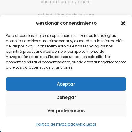
ahorren tiempo y dinero.
Pol. Ind. Alhaurín de la Torre
II fase, Nave 65,
Gestionar consentimiento
29130, Alhaurín de la Torre, Málaga
Para ofrecer las mejores experiencias, utilizamos tecnologías
comercialdona@gmail.com
como las cookies para almacenar y/o acceder a la información
del dispositivo. El consentimiento de estas tecnologías nos
952 416 199 | 646 608 584
permitirá procesar datos como el comportamiento de
navegación o las identificaciones únicas en este sitio. No
consentir o retirar el consentimiento, puede afectar negativamente
a ciertas características y funciones.
Aviso Legal
Política de Privacidad
Aceptar
Política de cookies
Denegar
Política de Calidad
Ver preferencias
© 2018 - 2024. COMERCIAL DONA. Higiene Profesional |
Diseño
Política de Privacidad
Aviso Legal
Web Málaga