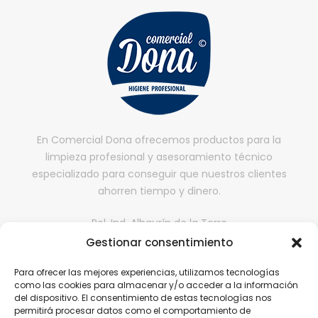
En Comercial Dona ofrecemos productos para la
limpieza profesional y asesoramiento técnico
especializado para conseguir que nuestros clientes
ahorren tiempo y dinero.
Pol. Ind. Alhaurín de la Torre
Gestionar consentimiento
II fase, Nave 65,
29130, Alhaurín de la Torre, Málaga
Para ofrecer las mejores experiencias, utilizamos tecnologías
comercialdona@gmail.com
como las cookies para almacenar y/o acceder a la información
del dispositivo. El consentimiento de estas tecnologías nos
952 416 199 | 646 608 584
permitirá procesar datos como el comportamiento de