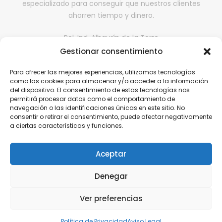
especializado para conseguir que nuestros clientes
ahorren tiempo y dinero.
Pol. Ind. Alhaurín de la Torre
Gestionar consentimiento
II fase, Nave 65,
29130, Alhaurín de la Torre, Málaga
Para ofrecer las mejores experiencias, utilizamos tecnologías
comercialdona@gmail.com
como las cookies para almacenar y/o acceder a la información
del dispositivo. El consentimiento de estas tecnologías nos
952 416 199 | 646 608 584
permitirá procesar datos como el comportamiento de
navegación o las identificaciones únicas en este sitio. No
consentir o retirar el consentimiento, puede afectar negativamente
a ciertas características y funciones.
Aviso Legal
Política de Privacidad
Aceptar
Política de cookies
Denegar
Política de Calidad
Ver preferencias
Política de Privacidad
Aviso Legal
© 2018 - 2024. COMERCIAL DONA. Higiene Profesional |
Diseño