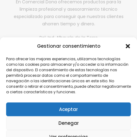
En Comercial Dona ofrecemos productos para la
limpieza profesional y asesoramiento técnico
especializado para conseguir que nuestros clientes
ahorren tiempo y dinero.
Pol. Ind. Alhaurín de la Torre
Gestionar consentimiento
II fase, Nave 65,
29130, Alhaurín de la Torre, Málaga
Para ofrecer las mejores experiencias, utilizamos tecnologías
comercialdona@gmail.com
como las cookies para almacenar y/o acceder a la información
del dispositivo. El consentimiento de estas tecnologías nos
952 416 199 | 646 608 584
permitirá procesar datos como el comportamiento de
navegación o las identificaciones únicas en este sitio. No
consentir o retirar el consentimiento, puede afectar negativamente
a ciertas características y funciones.
Aviso Legal
Política de Privacidad
Aceptar
Política de cookies
Denegar
Política de Calidad
Ver preferencias