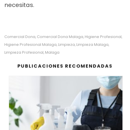
necesitas.
Comercial Dona
Comercial Dona Malaga
Higiene Profesional
,
,
,
Higiene Profesional Malaga
Limpieza
Limpieza Malaga
,
,
,
Limpieza Profesional
Malaga
,
PUBLICACIONES RECOMENDADAS