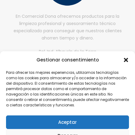
En Comercial Dona ofrecemos productos para la
limpieza profesional y asesoramiento técnico
especializado para conseguir que nuestros clientes
ahorren tiempo y dinero.
Pol. Ind. Alhaurín de la Torre
Gestionar consentimiento
II fase, Nave 65,
29130, Alhaurín de la Torre, Málaga
Para ofrecer las mejores experiencias, utilizamos tecnologías
comercialdona@gmail.com
como las cookies para almacenar y/o acceder a la información
del dispositivo. El consentimiento de estas tecnologías nos
952 416 199 | 646 608 584
permitirá procesar datos como el comportamiento de
navegación o las identificaciones únicas en este sitio. No
consentir o retirar el consentimiento, puede afectar negativamente
a ciertas características y funciones.
Aviso Legal
Política de Privacidad
Aceptar
Política de cookies