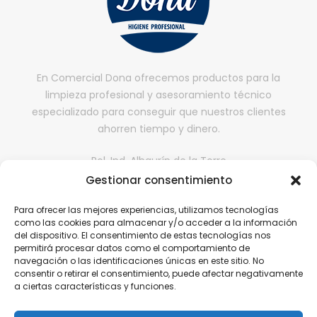
En Comercial Dona ofrecemos productos para la
limpieza profesional y asesoramiento técnico
especializado para conseguir que nuestros clientes
ahorren tiempo y dinero.
Pol. Ind. Alhaurín de la Torre
II fase, Nave 65,
Gestionar consentimiento
29130, Alhaurín de la Torre, Málaga
Para ofrecer las mejores experiencias, utilizamos tecnologías
comercialdona@gmail.com
como las cookies para almacenar y/o acceder a la información
del dispositivo. El consentimiento de estas tecnologías nos
952 416 199 | 646 608 584
permitirá procesar datos como el comportamiento de
navegación o las identificaciones únicas en este sitio. No
consentir o retirar el consentimiento, puede afectar negativamente
a ciertas características y funciones.
Aviso Legal