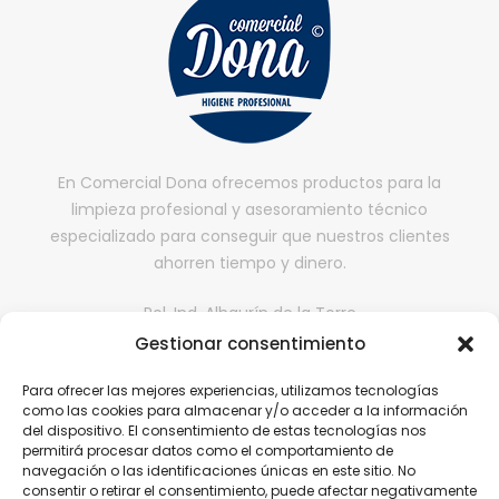
En Comercial Dona ofrecemos productos para la
limpieza profesional y asesoramiento técnico
especializado para conseguir que nuestros clientes
ahorren tiempo y dinero.
Pol. Ind. Alhaurín de la Torre
II fase, Nave 65,
Gestionar consentimiento
29130, Alhaurín de la Torre, Málaga
Para ofrecer las mejores experiencias, utilizamos tecnologías
comercialdona@gmail.com
como las cookies para almacenar y/o acceder a la información
del dispositivo. El consentimiento de estas tecnologías nos
952 416 199 | 646 608 584
permitirá procesar datos como el comportamiento de
navegación o las identificaciones únicas en este sitio. No
consentir o retirar el consentimiento, puede afectar negativamente