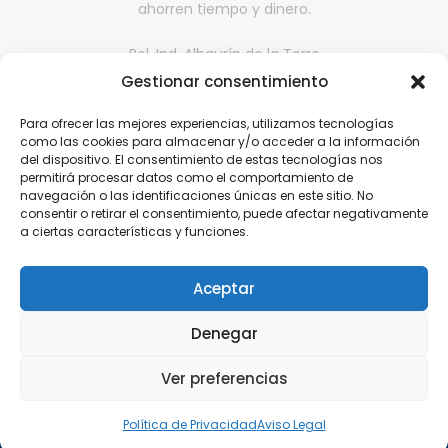
ahorren tiempo y dinero.
Pol. Ind. Alhaurín de la Torre
Gestionar consentimiento
II fase, Nave 65,
29130, Alhaurín de la Torre, Málaga
Para ofrecer las mejores experiencias, utilizamos tecnologías
comercialdona@gmail.com
como las cookies para almacenar y/o acceder a la información
del dispositivo. El consentimiento de estas tecnologías nos
952 416 199 | 646 608 584
permitirá procesar datos como el comportamiento de
navegación o las identificaciones únicas en este sitio. No
consentir o retirar el consentimiento, puede afectar negativamente
a ciertas características y funciones.
Aviso Legal
Política de Privacidad
Aceptar
Política de cookies
Denegar
Política de Calidad
Ver preferencias
Política de Privacidad
Aviso Legal
© 2018 - 2024. COMERCIAL DONA. Higiene Profesional |
Diseño
Web Málaga