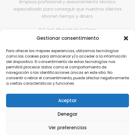
limpieza profesional y asesoramiento técnico
especializado para conseguir que nuestros clientes
ahorren tiempo y dinero.
Pol. Ind. Alhaurín de la Torre
Gestionar consentimiento
II fase, Nave 65,
29130, Alhaurín de la Torre, Málaga
Para ofrecer las mejores experiencias, utilizamos tecnologías
comercialdona@gmail.com
como las cookies para almacenar y/o acceder a la información
del dispositivo. El consentimiento de estas tecnologías nos
952 416 199 | 646 608 584
permitirá procesar datos como el comportamiento de
navegación o las identificaciones únicas en este sitio. No
consentir o retirar el consentimiento, puede afectar negativamente
a ciertas características y funciones.
Aviso Legal
Política de Privacidad
Aceptar
Política de cookies
Denegar
Política de Calidad
Ver preferencias